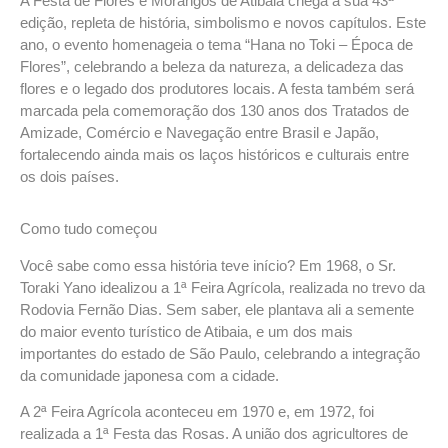
A Festa de Flores e Morangos de Atibaia chega à sua
43ª
edição
, repleta de história, simbolismo e novos capítulos. Este
ano, o evento homenageia o tema
“Hana no Toki – Época de
Flores”
, celebrando a beleza da natureza, a delicadeza das
flores e o legado dos produtores locais. A festa também será
marcada pela
comemoração dos 130 anos dos Tratados de
Amizade, Comércio e Navegação entre Brasil e Japão
,
fortalecendo ainda mais os laços históricos e culturais entre
os dois países.
Como tudo começou
Você sabe como essa história teve início? Em 1968, o Sr.
Toraki Yano
idealizou a 1ª Feira Agrícola, realizada no trevo da
Rodovia Fernão Dias. Sem saber, ele plantava ali a semente
do maior evento turístico de Atibaia, e um dos mais
importantes do estado de São Paulo, celebrando a integração
da comunidade japonesa com a cidade.
A 2ª Feira Agrícola aconteceu em 1970 e, em 1972, foi
realizada a 1ª Festa das Rosas. A união dos agricultores de