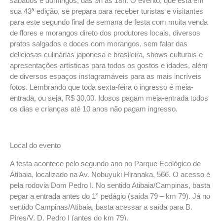
sábados e domingos, das 9h às 18h. O evento, que está em
sua 43ª edição, se prepara para receber turistas e visitantes
para este segundo final de semana de festa com muita venda
de flores e morangos direto dos produtores locais, diversos
pratos salgados e doces com morangos, sem falar das
deliciosas culinárias japonesa e brasileira, shows culturais e
apresentações artísticas para todos os gostos e idades, além
de diversos espaços instagramáveis para as mais incríveis
fotos. Lembrando que toda sexta-feira o ingresso é meia-
entrada, ou seja, R$ 30,00. Idosos pagam meia-entrada todos
os dias e crianças até 10 anos não pagam ingresso.
Local do evento
A festa acontece pelo segundo ano no Parque Ecológico de
Atibaia, localizado na Av. Nobuyuki Hiranaka, 566. O acesso é
pela rodovia Dom Pedro I. No sentido Atibaia/Campinas, basta
pegar a entrada antes do 1° pedágio (saída 79 – km 79). Já no
sentido Campinas/Atibaia, basta acessar a saída para B.
Pires/V. D. Pedro I (antes do km 79).